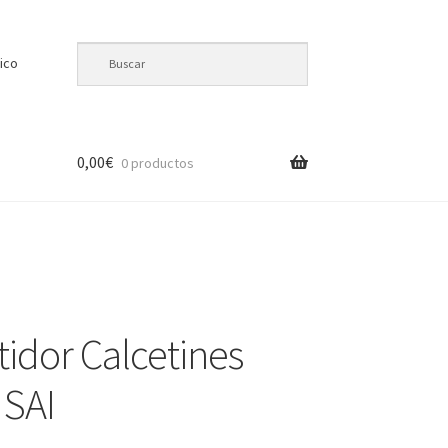
ico
0,00
€
0 productos
tidor Calcetines
 SAI