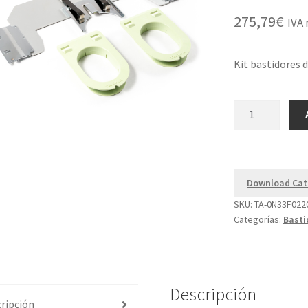
275,79
€
IVA 
Kit bastidores d
Kit
Bastidor
Calcetines
Tajima
SAI
Download Cat
cantidad
SKU:
TA-0N33F022
Categorías:
Basti
Descripción
ripción