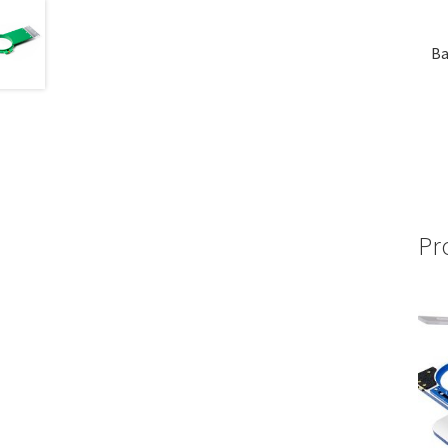
Ba
Pr