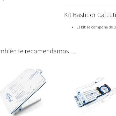
Kit Bastidor Calcet
El kit se compone de 
mbién te recomendamos…