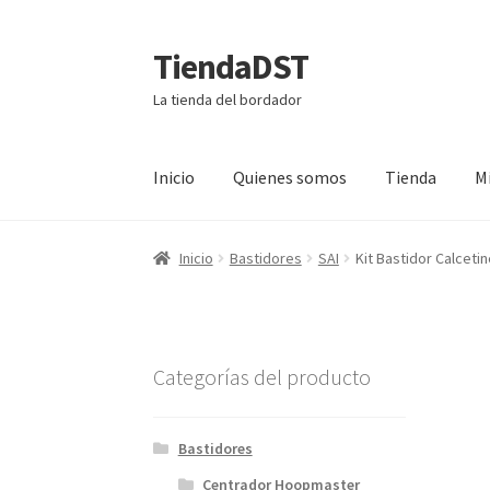
TiendaDST
Ir
Ir
a
al
La tienda del bordador
la
contenido
navegación
Inicio
Quienes somos
Tienda
M
Inicio
Bastidores
SAI
Kit Bastidor Calcetin
Categorías del producto
Bastidores
Centrador Hoopmaster