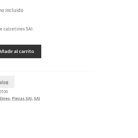
no incluido
e calcetines SAI.
Añadir al carrito
alog
0T00
dores
,
Piezas SAI
,
SAI