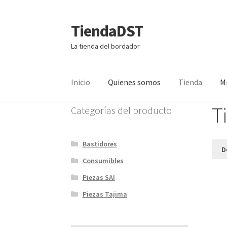
TiendaDST
Ir
Ir
a
al
La tienda del bordador
la
contenido
navegación
Inicio
Quienes somos
Tienda
M
T
Categorías del producto
Bastidores
D
Consumibles
Piezas SAI
Piezas Tajima