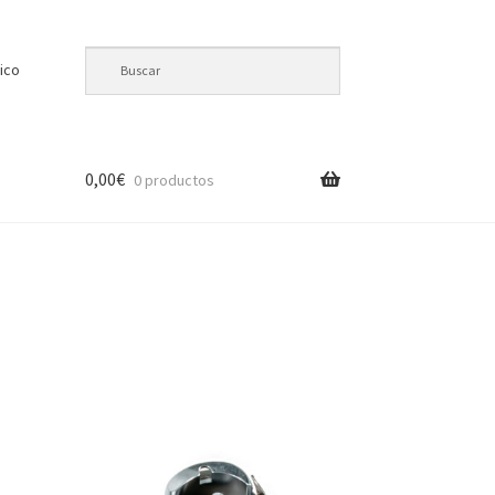
ico
0,00
€
0 productos