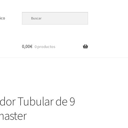
ico
0,00
€
0 productos
dor Tubular de 9
aster