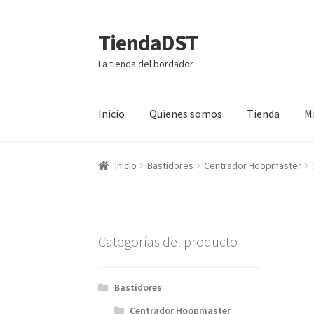
TiendaDST
Ir
Ir
a
al
La tienda del bordador
la
contenido
navegación
Inicio
Quienes somos
Tienda
M
Inicio
Bastidores
Centrador Hoopmaster
Categorías del producto
Bastidores
Centrador Hoopmaster