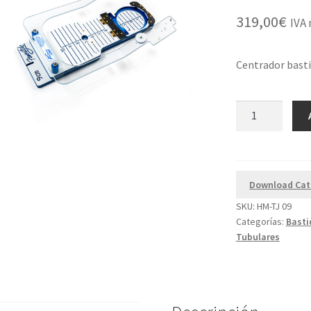
319,00
€
IVA 
Centrador basti
Centrador
Tubular
de
9
Hoopmaster
Download Cat
cantidad
SKU:
HM-TJ 09
Categorías:
Basti
Tubulares