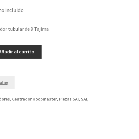
no incluido
dor tubular de 9 Tajima.
Añadir al carrito
alog
dores
,
Centrador Hoopmaster
,
Piezas SAI
,
SAI
,